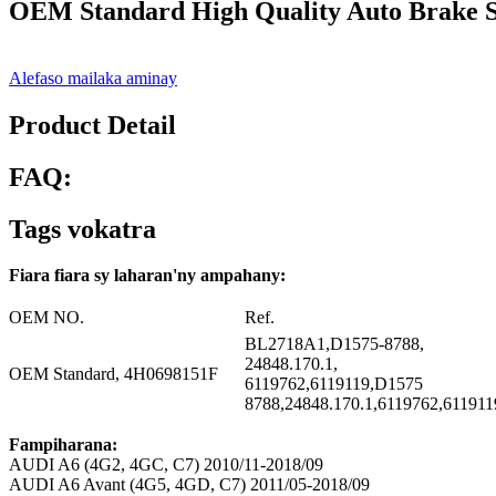
OEM Standard High Quality Auto Brake Sy
Alefaso mailaka aminay
Product Detail
FAQ:
Tags vokatra
Fiara fiara sy laharan'ny ampahany:
OEM NO.
Ref.
BL2718A1,D1575-8788,
24848.170.1,
OEM Standard, 4H0698151F
6119762,6119119,D1575
8788,24848.170.1,6119762,611911
Fampiharana:
AUDI A6 (4G2, 4GC, C7) 2010/11-2018/09
AUDI A6 Avant (4G5, 4GD, C7) 2011/05-2018/09