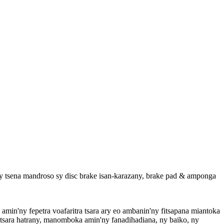
y tsena mandroso sy disc brake isan-karazany, brake pad & amponga
a amin'ny fepetra voafaritra tsara ary eo ambanin'ny fitsapana miantoka
tsara hatrany, manomboka amin'ny fanadihadiana, ny baiko, ny