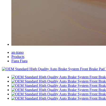
an-trano
Products
Fiara Fiara