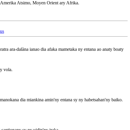
, Amerika Atsimo, Moyen Orient ary Afrika.
xus
atra ara-dalàna ianao dia afaka mametaka ny entana ao anaty boaty
y vola.
 manokana dia miankina amin'ny entana sy ny habetsahan'ny baiko.
santionany sy ny vidin'ny iraka.