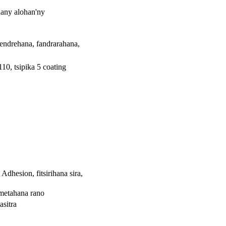
any alohan'ny
rendrehana, fandrarahana,
110, tsipika 5 coating
Adhesion, fitsirihana sira,
ametahana rano
asitra