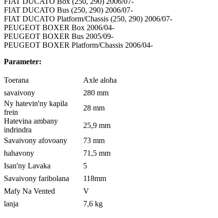
FIAT DUCATO Box (250, 290) 2006/07-
FIAT DUCATO Bus (250, 290) 2006/07-
FIAT DUCATO Platform/Chassis (250, 290) 2006/07-
PEUGEOT BOXER Box 2006/04-
PEUGEOT BOXER Bus 2005/09-
PEUGEOT BOXER Platform/Chassis 2006/04-
Parameter:
Toerana
Axle aloha
savaivony
280 mm
Ny hatevin'ny kapila
28 mm
frein
Hatevina ambany
25,9 mm
indrindra
Savaivony afovoany
73 mm
hahavony
71,5 mm
Isan'ny Lavaka
5
Savaivony faribolana
118mm
Mafy Na Vented
V
lanja
7,6 kg