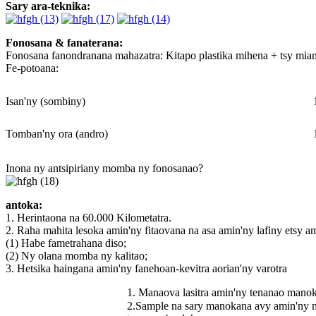
Sary ara-teknika:
Fonosana & fanaterana:
Fonosana fanondranana mahazatra: Kitapo plastika mihena + tsy miand
Fe-potoana:
Isan'ny (sombiny)
Tomban'ny ora (andro)
Inona ny antsipiriany momba ny fonosanao?
antoka:
1. Herintaona na 60.000 Kilometatra.
2. Raha mahita lesoka amin'ny fitaovana na asa amin'ny lafiny etsy 
(1) Habe fametrahana diso;
(2) Ny olana momba ny kalitao;
3. Hetsika haingana amin'ny fanehoan-kevitra aorian'ny varotra
1. Manaova lasitra amin'ny tenanao mano
2.Sample na sary manokana avy amin'ny m