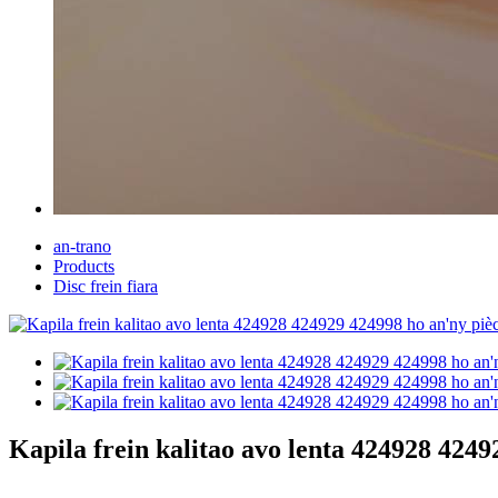
an-trano
Products
Disc frein fiara
Kapila frein kalitao avo lenta 424928 424