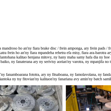
roso ho an'ny fiara brake disc / frein amponga, ary frein pads / fre
ra frein ho an'ny fiara mpandeha rehetra efa misy, fiara ara-barotra 
iantohana kalitao henjana mitovy, ny hany maha samy hafa dia ny hoe
baiko, ny fanaterana ary ny serivisy aorian'ny varotra, ny mpanjifa n
n'ny fanamboarana fototra, ary ny fitsaboana, ny famolavolana, ny fan
antoka ny tsy fitovian'ny kalitaon'ny fanariana avy amin'ny batch sami