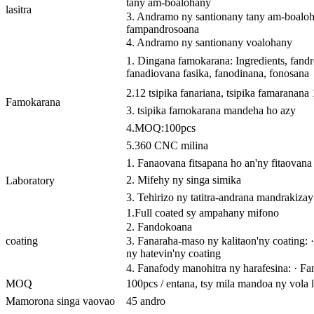
tany am-boalohany
lasitra
3. Andramo ny santionany tany am-boaloh
fampandrosoana
4. Andramo ny santionany voalohany
1. Dingana famokarana: Ingredients, fand
fanadiovana fasika, fanodinana, fonosana
2.12 tsipika fanariana, tsipika famaranana 
Famokarana
3. tsipika famokarana mandeha ho azy
4.MOQ:100pcs
5.360 CNC milina
1. Fanaovana fitsapana ho an'ny fitaovana
2. Mifehy ny singa simika
Laboratory
3. Tehirizo ny tatitra-andrana mandrakizay
1.Full coated sy ampahany mifono
2. Fandokoana
coating
3. Fanaraha-maso ny kalitaon'ny coating: · 
ny hatevin'ny coating
4. Fanafody manohitra ny harafesina: · F
MOQ
100pcs / entana, tsy mila mandoa ny vola l
Mamorona singa vaovao
45 andro