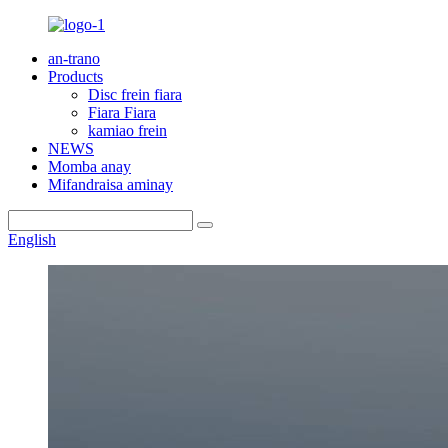
an-trano
Products
Disc frein fiara
Fiara Fiara
kamiao frein
NEWS
Momba anay
Mifandraisa aminay
English