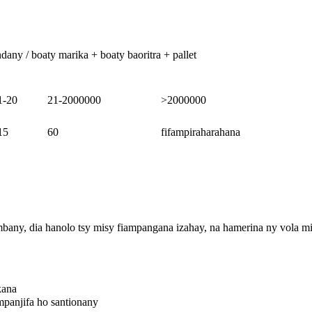
any / boaty marika + boaty baoritra + pallet
1-20
21-2000000
>2000000
15
60
fifampiraharahana
ambany, dia hanolo tsy misy fiampangana izahay, na hamerina ny vola m
kana
panjifa ho santionany