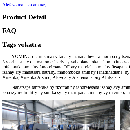
Alefaso mailaka aminay
Product Detail
FAQ
Tags vokatra
YOMING dia mpamatsy fanahy manana hevitra momba ny tsena mand
Ny orinasanay dia manome "serivisy vahaolana tokana" amin'ireo vokat
mifanaraka amin'ny fanondroana OE ary mandeha amin'ny fitsapana f
izahay ary manatsara hatrany, manomboka amin'ny fanadihadiana, ny 
Amerika, Amerika Atsimo, Afovoany Atsinanana, ary Afrika sns.
Nahatsapa tanteraka ny fizotran'ny fandrefesana izahay avy ami
tena izy ny firafitry ny simika sy ny mari-pana amin'ny vy miempo, mi