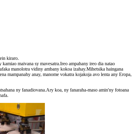
in kiraro.
ary kamiao maivana sy mavesatra.Ireo ampahany ireo dia natao
 afaka manolotra vidiny ambany kokoa izahay.Mihetsika haingana
o tena mampanahy anay, manome vokatra kojakoja avo lenta any Eropa,
datsahana ny fanadiovana.Ary koa, ny fanaraha-maso amin'ny fotoana
hafa.